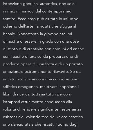
intenzione genuina, autentica, non solo
immagini ma voci dal contemporaneo
sentire. Ecco cosa può aiutare lo sviluppo
odierno dell’arte: la novità che sfugga al
banale. Nonostante la giovane età mi
dimostra di essere in grado con una dose
d’istinto e di creatività non comuni ed anche
con l’ausilio di una solida preparazione di
produrre opere di una forza e di un portato
emozionale estremamente rilevante. Se da
un lato non vi è ancora una connotazione
stilistica omogenea, ma diversi appaiono i
filoni di ricerca, tuttavia tutti i percorsi
intrapresi attualmente conducono alla
volontà di rendere significante l’esperienza
esistenziale, volendo fare del valore estetico
uno slancio vitale che riscatti l’uomo dagli