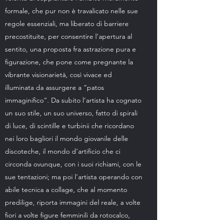
formale, che pur non è travalicato nelle sue
regole essenziali, ma liberato di barriere
precostituite, per consentire l’apertura al
sentito, una proposta fra astrazione pura e
figurazione, che pone come pregnante la
vibrante visionarietà, così vivace ed
illuminata da assurgere a “patos
immaginifico”. Da subito l’artista ha cognato
un suo stile, un suo universo, fatto di spirali
di luce, di scintille e turbinii che ricordano
nei loro bagliori il mondo giovanile delle
discoteche, il mondo d’artificio che ci
circonda ovunque, con i suoi richiami, con le
sue tentazioni; ma poi l’artista operando con
abile tecnica a collage, che al momento
predilige, riporta immagini del reale, a volte
fiori a volte figure femminili da rotocalco,