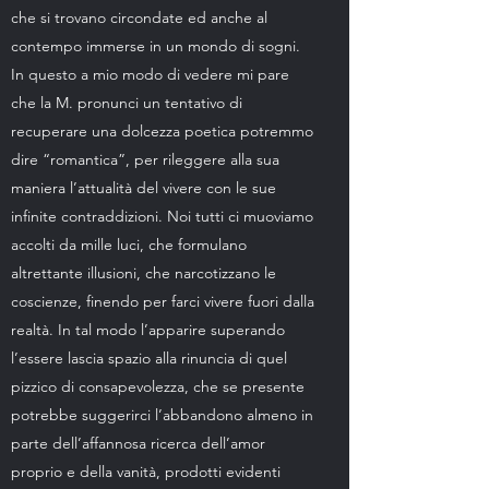
che si trovano circondate ed anche al
contempo immerse in un mondo di sogni.
In questo a mio modo di vedere mi pare
che la M. pronunci un tentativo di
recuperare una dolcezza poetica potremmo
dire “romantica”, per rileggere alla sua
maniera l’attualità del vivere con le sue
infinite contraddizioni. Noi tutti ci muoviamo
accolti da mille luci, che formulano
altrettante illusioni, che narcotizzano le
coscienze, finendo per farci vivere fuori dalla
realtà. In tal modo l’apparire superando
l’essere lascia spazio alla rinuncia di quel
pizzico di consapevolezza, che se presente
potrebbe suggerirci l’abbandono almeno in
parte dell’affannosa ricerca dell’amor
proprio e della vanità, prodotti evidenti