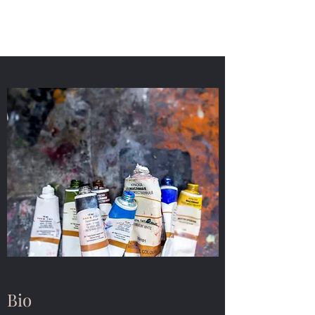
madriterra
Bio