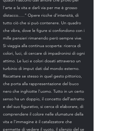
quadri nascono dall'amore che provo per
l'arte e la vita e darli via per me è grosso
distacco..…” Opere ricche d’intensità, di
tutto ciò che si può contenere. Un quadro
che vibra, dove le figure si confondono con i
mille pensieri rimanendo però sempre vive.
Si viaggia alla continua scoperta: ricerca di
colori, luci, di cercare di impadronirsi di ogni
attimo. Le luci e colori dosati attraverso un
turbinio di imput dati dal mondo esterno.
Riscattare se stesso in quel gesto pittorico,
che porta alla rappresentazione del buco
nero che inghiotte l’uomo. Tutto in un certo
senso ha un doppio, il concetto dell’astratto
e del suo figurativo, si cerca di elaborare, di
comprendere il colore nelle sfumature della
vita e l’immagine è il catalizzatore che
permette di vedere il vuoto, il silenzio del se