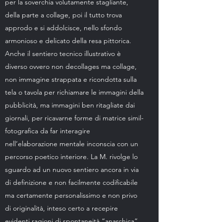
per la soverchia volutamente stagliante,
della parte a collage, poi il tutto trova
approdo e si addolcisce, nello sfondo
armonioso e delicato della resa pittorica.
Anche il sentiero tecnico illustrativo è
diverso ovvero non decollages ma collage,
non immagine strappata e ricondotta sulla
tela o tavola per richiamare le immagini della
pubblicità, ma immagini ben ritagliate dai
giornali, per ricavarne forme di matrice simil-
fotografica da far interagire
nell’elaborazione mentale inconscia con un
percorso poetico interiore. La M. rivolge lo
sguardo ad un nuovo sentiero ancora in via
di definizione e non facilmente codificabile
ma certamente personalissimo e non privo
di originalità, inteso certo a recepire
evidenti ragioni di spontaneità “anarchica”