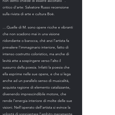
non detto chiede di essere ascoltato" .
critico d'arte: Salvatore Russo recensione
sulla rivista di arte e cultura Boè.
....Quelle di M. sono opere ricche e vibranti
che non scadono mai in una visione
ridondante o barocca, ché anzi l’artista fa
prevalere l’immaginario interiore, fatto di
intenso costrutto coloristico, ma anche di
levità atte a sospingere verso l’alto il
sussurro della poesia. Infatti la poesia che
ella esprime nelle sue opere, e che si lega
anche ad un parallelo senso di musicalità,
acquista ragione di elemento catalizzante,
divenendo imprescindibile motore, che
rende l’energia interiore di molte delle sue
visioni. Nell’operato dell’artista si evince la
volontà di soppiantare l’ambito meramente